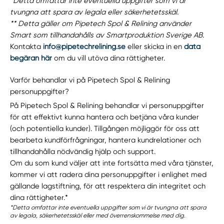
*Detta omfattar inte eventuella uppgifter som vi är
tvungna att spara av legala eller säkerhetetsskäl.
** Detta gäller om Pipetech Spol & Relining använder
Smart som tillhandahålls av Smartproduktion Sverige AB.
Kontakta
info@pipetechrelining.se
eller skicka in en
data
begäran här
om du vill utöva dina rättigheter.
Varför behandlar vi på Pipetech Spol & Relining
personuppgifter?
På Pipetech Spol & Relining behandlar vi personuppgifter
för att effektivt kunna hantera och betjäna våra kunder
(och potentiella kunder). Tillgången möjliggör för oss att
bearbeta kundförfrågningar, hantera kundrelationer och
tillhandahålla nödvändig hjälp och support.
Om du som kund väljer att inte fortsätta med våra tjänster,
kommer vi att radera dina personuppgifter i enlighet med
gällande lagstiftning, för att respektera din integritet och
dina rättigheter.*
*Detta omfattar inte eventuella uppgifter som vi är tvungna att spara
av legala, säkerhetetsskäl eller med överrenskommelse med dig.