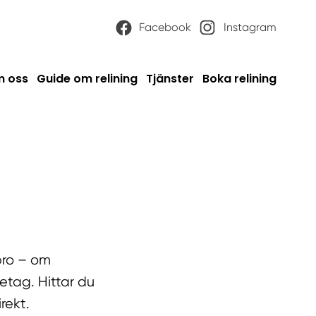
Facebook
Instagram
 oss
Guide om relining
Tjänster
Boka relining
ebro – om
retag. Hittar du
rekt.