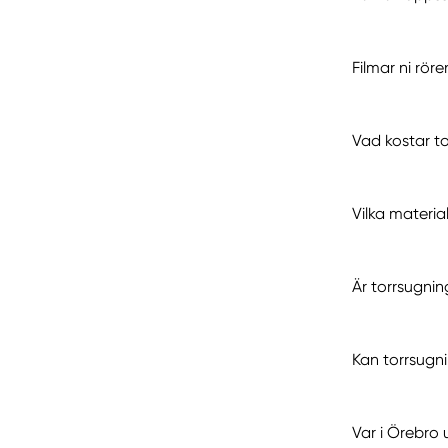
Filmar ni rö
Vad kostar to
Vilka materia
Är torrsugni
Kan torrsugn
Var i Örebro 