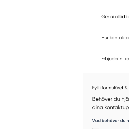
Ger ni alltid f
Hur kontaktar
Erbjuder ni ko
Fyll i formuläret &
Behöver du hjäl
dina kontaktupp
Vad behöver du h