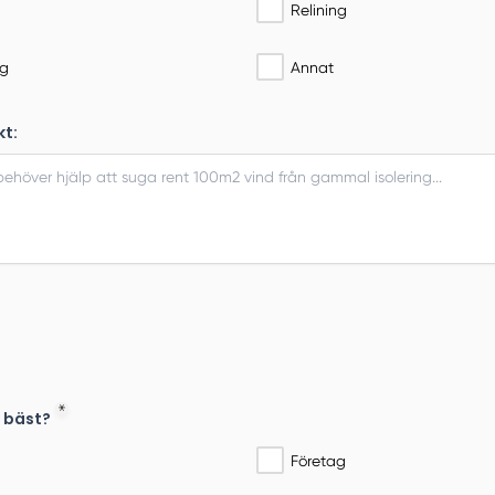
Relining
ng
Annat
kt:
g bäst?
Företag