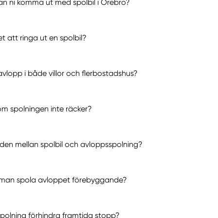
an ni komma ut med spolbil i Örebro?
t att ringa ut en spolbil?
avlopp i både villor och flerbostadshus?
m spolningen inte räcker?
aden mellan spolbil och avloppsspolning?
 man spola avloppet förebyggande?
polning förhindra framtida stopp?