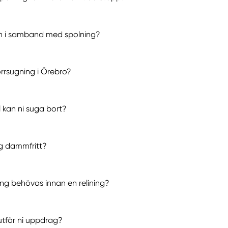
ren i samband med spolning?
rrsugning i Örebro?
l kan ni suga bort?
ng dammfritt?
ing behövas innan en relining?
utför ni uppdrag?